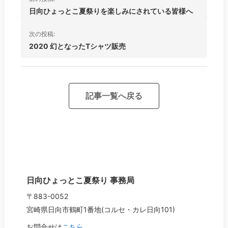
稿
日向ひょっとこ夏祭りを楽しみにされている皆様へ
ナ
次の投稿:
ビ
2020 幻となったTシャツ販売
ゲ
ー
シ
記事一覧へ戻る
ョ
ン
日向ひょっとこ夏祭り 事務局
〒883-0052
宮崎県日向市鶴町1番地(コルセ・カレ日向101)
お問合せは
こちら