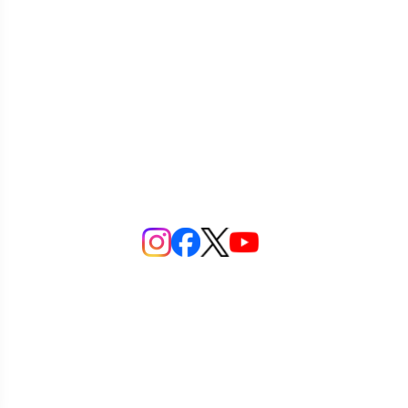
向市のシステム会社です。
倉本鐡工は「社員が輝く！先進企業」
認定されています！