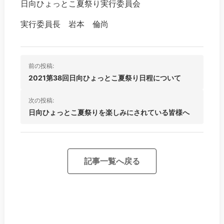
日向ひょっとこ夏祭り実行委員会
実行委員長 岩本 倫尚
投
前の投稿:
稿
2021第38回日向ひょっとこ夏祭り日程について
ナ
次の投稿:
ビ
日向ひょっとこ夏祭りを楽しみにされている皆様へ
ゲ
ー
シ
記事一覧へ戻る
ョ
ン