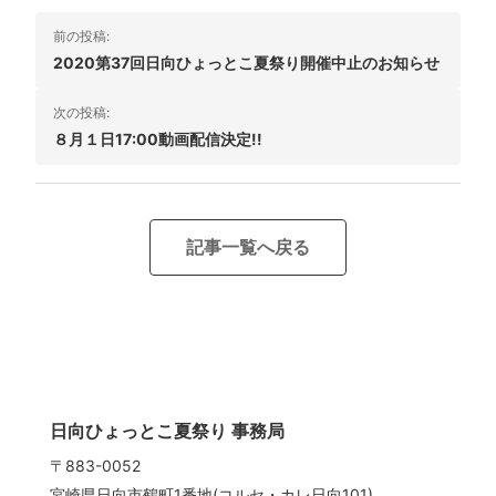
投
前の投稿:
稿
2020第37回日向ひょっとこ夏祭り開催中止のお知らせ
ナ
次の投稿:
ビ
８月１日17:00動画配信決定!!
ゲ
ー
シ
記事一覧へ戻る
ョ
ン
日向ひょっとこ夏祭り 事務局
〒883-0052
宮崎県日向市鶴町1番地(コルセ・カレ日向101)