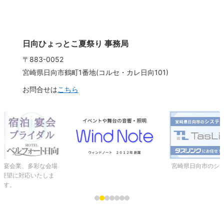
日向ひょっとこ夏祭り 事務局
〒883-0052
宮崎県日向市鶴町1番地(コルセ・カレ日向101)
お問合せは
こちら
、宴会業、多彩な会場
宮崎県日向市のシ
ご要望に対応いたしま
す。