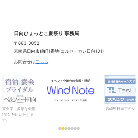
ン
日向ひょっとこ夏祭り 事務局
〒883-0052
宮崎県日向市鶴町1番地(コルセ・カレ日向101)
お問合せは
こちら
、宴会業、多彩な会場
宮崎県日向市のシ
ご要望に対応いたしま
す。